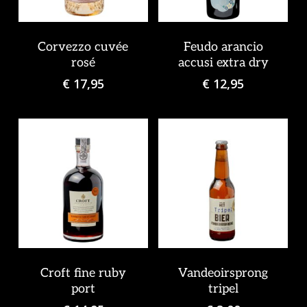
Corvezzo cuvée
Feudo arancio
rosé
accusi extra dry
€
17,95
€
12,95
Croft fine ruby
Vandeoirsprong
Geen producten in de
port
tripel
winkelwagen.