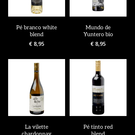
Pé branco white
Mundo de
blend
Yuntero bio
€
8,95
€
8,95
La vilette
Pé tinto red
chardonnay
blend