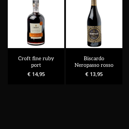
Croft fine ruby
Biscardo
port
Neropasso rosso
Geen producten in de
€
14,95
€
13,95
winkelwagen.
Go To Shop