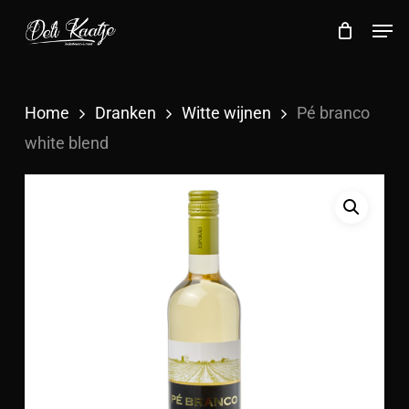
Skip
Menu
Men
to
Close
Cart
Cart
main
content
Home
Dranken
Witte wijnen
Pé branco
white blend