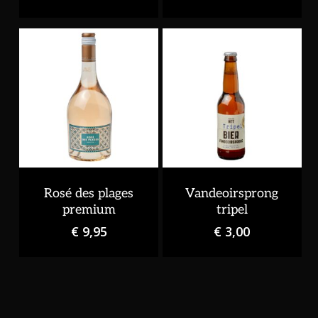
Rosé des plages
Vandeoirsprong
Geen producten in de
premium
tripel
winkelwagen.
€
9,95
€
3,00
Go To Shop