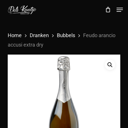
Skip
Menu
Men
to
Close
Cart
Cart
main
content
Home
Dranken
Bubbels
Feudo arancio
accusi extra dry