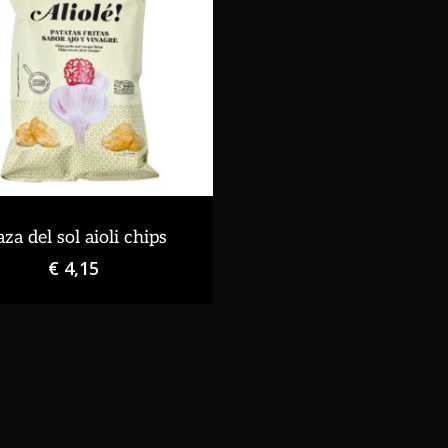
aza del sol aioli chips
€
4,15