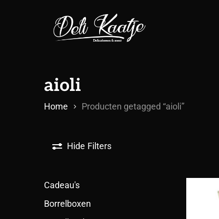
Skip
to
main
content
aioli
Home
Producten getagged “aioli”
Hide
Filters
Cadeau's
Borrelboxen