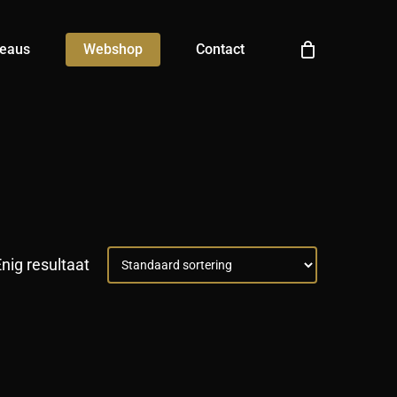
Menu
Close
eaus
Webshop
Contact
Cart
nig resultaat